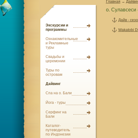
Главная
→
Дайвин
о. Сулавсеси
Дайв - сез
Экскурсии и
программы
Wakatobi D
Ознакомительные
и Рекламные
туры
Свадьбы и
церемонии
Туры по
островам
Дайвинг
Спа на о. Бали
Йога - туры
Серфинг на
Бали
Каталог-
путеводитель
по Индонезии