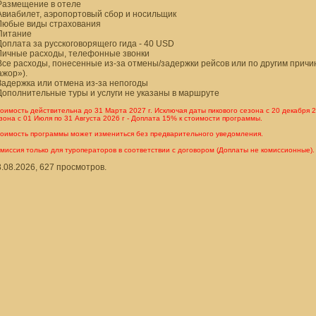
 Размещение в отеле
Авиабилет, аэропортовый сбор и носильщик
 Любые виды страхования
 Питание
Доплата за русскоговорящего гида - 40 USD
 Личные расходы, телефонные звонки
Все расходы, понесенные из-за отмены/задержки рейсов или по другим причи
ажор»).
Задержка или отмена из-за непогоды
Дополнительные туры и услуги не указаны в маршруте
оимость действительна до 31 Марта 2027 г. Исключая даты пикового сезона с 20 декабря 202
зона с 01 Июля по 31 Августа 2026 г - Доплата 15% к стоимости программы.
оимость программы может измениться без предварительного уведомления.
миссия только для туроператоров в соответствии с договором (Доплаты не комиссионные).
.08.2026, 627 просмотров.