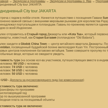
лавная
→
Экскурсии и программы
→
Экскурсии и программы о. Ява
→
Програм
днодневный City tour JAKARTA
днодневный City tour JAKARTA
стреча с гидом в лобби отеля. Начнется путешествие с посещения Гавани
Sun
зненно важной связью с внешними мировыми рынками для королевства Pajajara
ринадлежал португальцам и голландцам. Гавань по-прежнему является одним
дов со всей Индонезии.
алее отправитесь в
Старый город
Джакарты или
«Kota Tua»
, который первон
акарты, известный, как
Старая Батавия
(голландское "Old Batavia").
алее заедите в
Glodok China Town
— центр китайского квартала Джакарты. По
embilan
, посвященный буддийской богине милосердия Kuan Yin. Построенный 
рвых центров поклонения батавских китайцев. Также совершите прогулку по
еобычные вещи, которые не ожидаете увидеть.
тоимость тура
(на основе кол-ва участников, путешествующих вместе в индив
человека:
98
USD
с человека
человек:
74 USD
с человека
человек:
58 USD
с человека
человек:
50
USD
с человека
0 USD -
Доплата за русскоговорящего гида (не комиссионная)
 стоимость тура включено:
 Трансферы по программе
Англоговорящий гид
 Тур по вышеуказанной программе
 Входная плата за посещаемый объекты
 стоимость тура не включено: