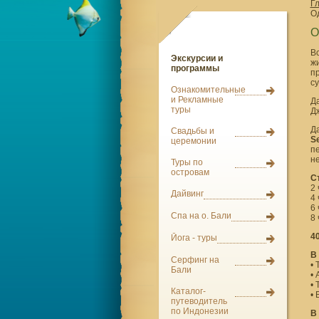
Г
О
О
В
Экскурсии и
жи
программы
п
су
Ознакомительные
и Рекламные
Д
туры
Дж
Д
Свадьбы и
S
церемонии
пе
н
Туры по
островам
С
2 
Дайвинг
4 
6 
Спа на о. Бали
8 
4
Йога - туры
В
Серфинг на
•
Бали
• 
•
Каталог-
•
путеводитель
по Индонезии
В