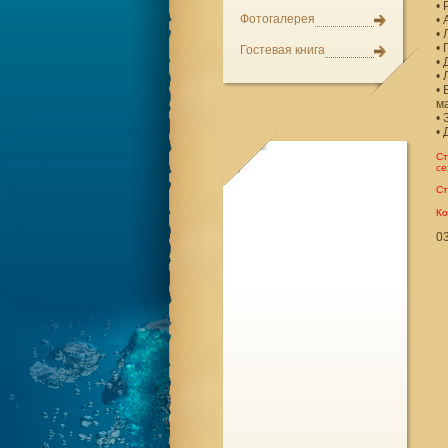
•
Фотогалерея
• 
•
•
Гостевая книга
• 
•
• 
м
• 
• 
Ст
се
Ст
Ко
03