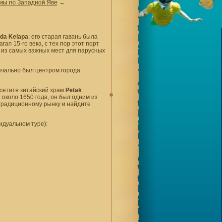
мы по Западной Яве
→
da Kelapa
; его старая гавань была
n 15-го века, с тех пор этот порт
 из самых важных мест для парусных
ачально был центром города
сетите китайский храм
Petak
около 1650 года, он был одним из
 традиционному рынку и найдите
идуальном туре):