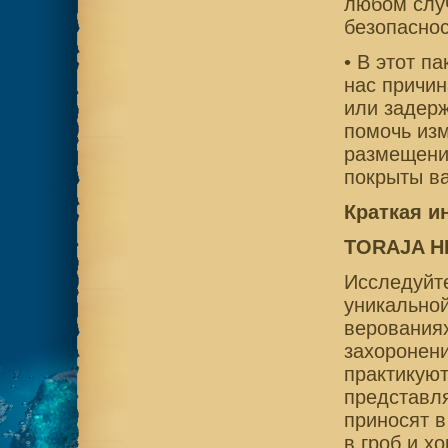
любом слу
безопаснос
• В этот п
нас причин
или задер
помочь изм
размещение
покрыты ва
Краткая и
TORAJA H
Исследуйт
уникальной
верования
захоронени
практикуют
представля
приносят в
в гроб и х