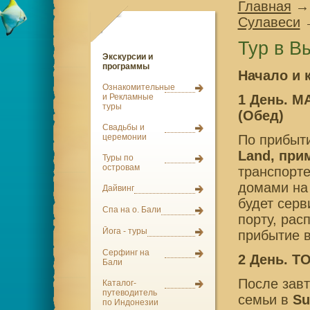
Главная
→
Сулавеси
Тур в В
Экскурсии и
программы
Начало и 
Ознакомительные
1 День. 
и Рекламные
туры
(Обед)
Свадьбы и
По прибыт
церемонии
Land, при
Туры по
островам
транспорте
домами на 
Дайвинг
будет серв
Спа на о. Бали
порту, рас
Йога - туры
прибытие 
Серфинг на
2 День. T
Бали
После завт
Каталог-
путеводитель
семьи в
Su
по Индонезии