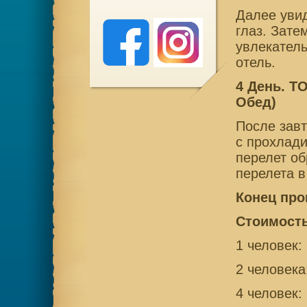
Далее уви
глаз. Зате
увлекатель
отель.
4 День. T
Обед)
После зав
с прохлад
перелет об
перелета в
Конец про
Стоимость
1 человек:
2 человека
4 человек: