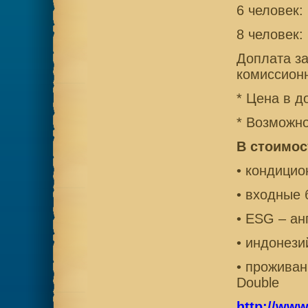
6 человек:
8 человек:
Доплата з
комиссионн
* Цена в 
* Возможно
В стоимос
• кондици
• входные 
• ESG – ан
• индонези
• прожива
Double
http://www