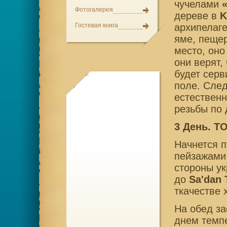
чучелами
«
Фотогалерея
дереве в
K
архипелаг
Гостевая книга
яме, пещер
место, он
они верят,
будет серв
поле. Сле
естествен
резьбы по 
3 День. T
Начнется 
пейзажами
стороны у
до
Sa'dan 
ткачестве 
На обед за
днем темпе