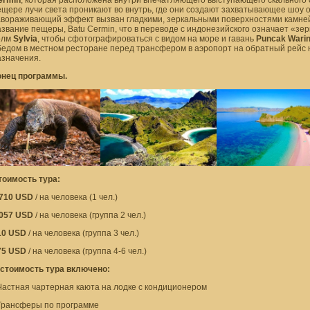
щере лучи света проникают во внутрь, где они создают захватывающее шоу о
авораживающий эффект вызван гладкими, зеркальными поверхностями камней,
звание пещеры, Batu Cermin, что в переводе с индонезийского означает «зе
олм
Sylvia
, чтобы сфотографироваться с видом на море и гавань
Puncak Warin
едом в местном ресторане перед трансфером в аэропорт на обратный рейс н
азначения.
онец программы.
тоимость тура:
 710 USD
/ на человека (1 чел.)
 057 USD
/ на человека (группа 2 чел.)
10 USD
/ на человека (группа 3 чел.)
75 USD
/ на человека (группа 4-6 чел.)
 стоимость тура включено:
Частная чартерная каюта на лодке с кондиционером
 Трансферы по программе