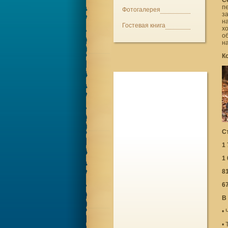
пе
Фотогалерея
з
на
Гостевая книга
х
об
н
К
С
1
1
8
6
В
• 
•