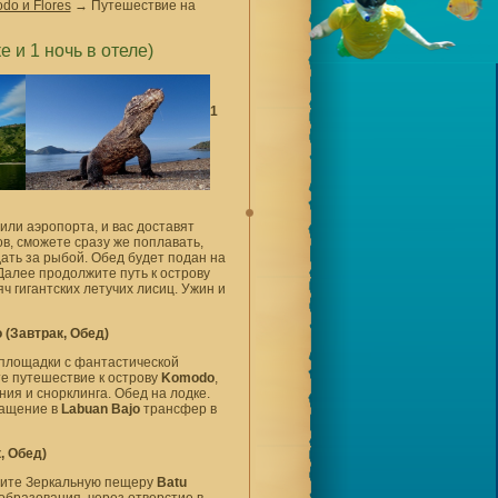
o и Flores
→
Путешествие на
 и 1 ночь в отеле)
1
или аэропорта, и вас доставят
ов, сможете сразу же поплавать,
ать за рыбой. Обед будет подан на
Далее продолжите путь к острову
 гигантских летучих лисиц. Ужин и
 (
Завтрак, Обед
)
 площадки с фантастической
те путешествие к острову
Komodo
,
ния и снорклинга. Обед на лодке.
ращение в
Labuan Bajo
трансфер в
, Обед)
тите Зеркальную пещеру
Batu
образования, через отверстие в