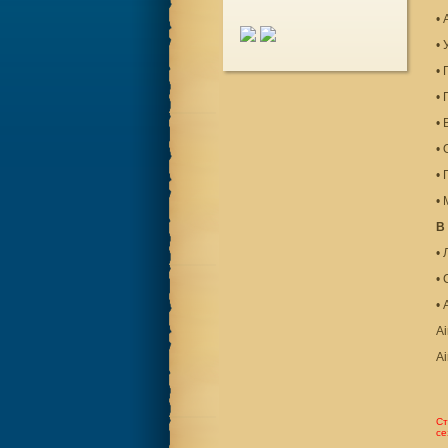
• 
• 
•
• 
•
•
•
•
В
•
• 
• 
Ai
Ai
Ст
се