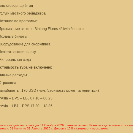
Англоговорящий гид
Услуги местного рейнджера
 Питание по программе
Проживание в отеле Bintang Flores 4* twin / double
 Входные билеты
 Оборудование для снорклинга
 Пожертвования парку
 Минеральная вода
 стоимость тура не включено:
 Личные расходы
Страховка
Авиабилеты: 170 USD / чел. (стоимость может измениться)
rAsia – DPS – LBJ 07:10 – 08:25
rAsia – LBJ – DPS 17:20 – 18:35
оимость действительна до 31 Октября 2026 г. включительно. Исключая даты пикового сезон
зона с 01 Июля по 31 Августа 2026 г. Доплата 15% к стоимости программы.