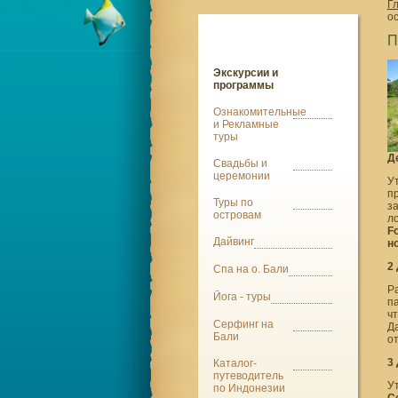
Г
ос
П
Экскурсии и
программы
Ознакомительные
и Рекламные
туры
Д
Свадьбы и
церемонии
У
пр
Туры по
з
островам
л
F
Дайвинг
н
2 
Спа на о. Бали
Р
Йога - туры
п
ч
Серфинг на
Д
Бали
о
3 
Каталог-
путеводитель
У
по Индонезии
C