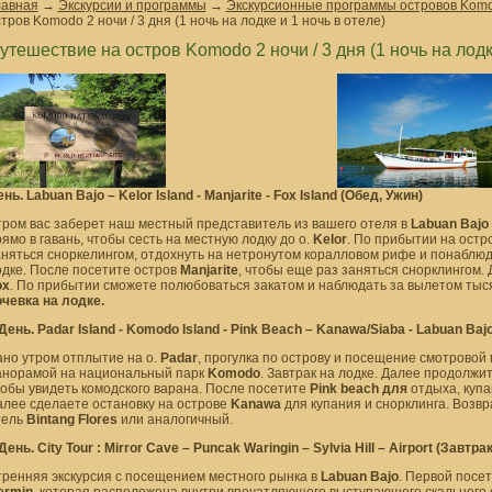
лавная
→
Экскурсии и программы
→
Экскурсионные программы островов Komod
тров Komodo 2 ночи / 3 дня (1 ночь на лодке и 1 ночь в отеле)
утешествие на остров Komodo 2 ночи / 3 дня (1 ночь на лодке
ень.
Labuan Bajo – Kelor Island - Manjarite - Fox Island (
Обед, Ужин
)
тром вас заберет наш местный представитель из вашего отеля в
Labuan Bajo
ямо в гавань, чтобы сесть на местную лодку до о.
Kelor
. По прибытии на остр
аняться сноркелингом, отдохнуть на нетронутом коралловом рифе и понаблюд
одке. После посетите остров
Manjarite
, чтобы еще раз заняться снорклингом. 
ox
. По прибытии сможете полюбоваться закатом и наблюдать за вылетом тысяч
очевка на лодке.
День.
Padar Island - Komodo Island - Pink Beach – Kanawa/Siaba - Labuan Bajo
ано утром отплытие на о.
Padar
, прогулка по острову и посещение смотровой
анорамой на национальный парк
Komodo
. Завтрак на лодке. Далее продолжи
тобы увидеть комодского варана. После посетите
Pink beach для
отдыха, купа
алее сделаете остановку на острове
Kanawa
для купания и снорклинга. Возв
тель
Bintang Flores
или аналогичный.
День.
City Tour
:
Mirror Cave – Puncak Waringin – Sylvia Hill – Airport (
Завтрак
тренняя экскурсия с посещением местного рынка в
Labuan Bajo
. Первой посе
ermin
, которая расположена внутри впечатляющего выступающего скального 