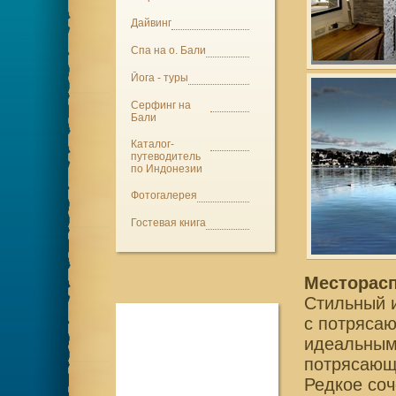
Дайвинг
Спа на о. Бали
Йога - туры
Серфинг на
Бали
Каталог-
путеводитель
по Индонезии
Фотогалерея
Гостевая книга
Месторас
Стильный и
с потряса
идеальным
потрясающе
Редкое соч