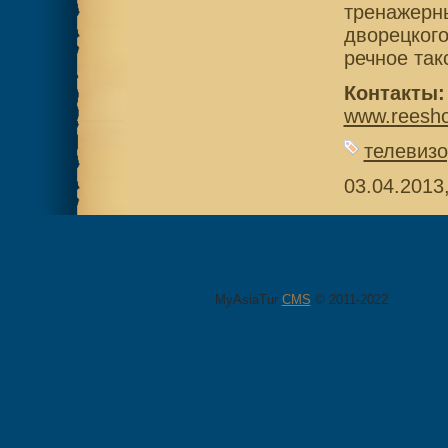
тренажерны
дворецкого
речное так
Контакты:
www.reesho
телевизо
03.04.2013
MyAsiaTur
CMS
© 2011-2022