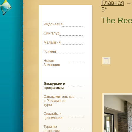
Главная
→
5*
The Ree
Индонезия
Сингапур
Малайзия
Гонконг
Новая
Зеландия
Экскурсии и
программы
Ознакомительные
и Рекламные
туры
Свадьбы и
церемонии
Туры по
островам