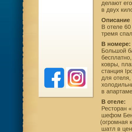
делают ег
в двух кил
Описание 
В отеле 60
тремя спа
В номере:
Большой ба
бесплатно,
ковры, пла
станция Ip
для отеля,
холодильни
в апартаме
В отеле:
Ресторан
«
шефом Бено
(
огромная 
шатл в цен