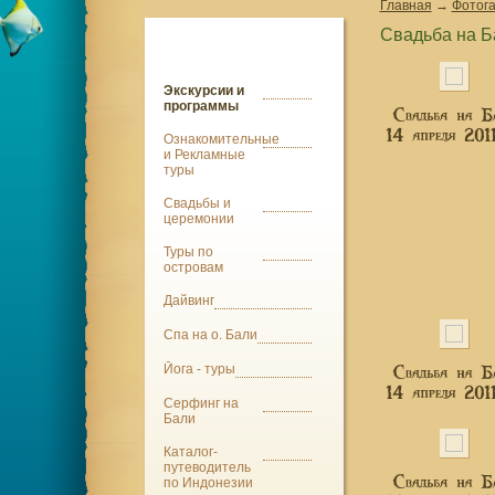
Главная
→
Фотог
Свадьба на Б
Экскурсии и
программы
Ознакомительные
и Рекламные
туры
Свадьбы и
церемонии
Туры по
островам
Дайвинг
Спа на о. Бали
Йога - туры
Серфинг на
Бали
Каталог-
путеводитель
по Индонезии