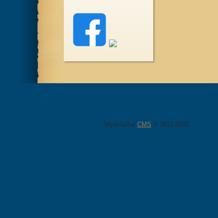
MyAsiaTur
CMS
© 2011-2022