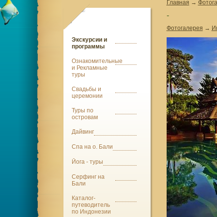
Главная
→
Фотог
-
Фотогалерея
→
И
Экскурсии и
программы
Ознакомительные
и Рекламные
туры
Свадьбы и
церемонии
Туры по
островам
Дайвинг
Спа на о. Бали
Йога - туры
Серфинг на
Бали
Каталог-
путеводитель
по Индонезии