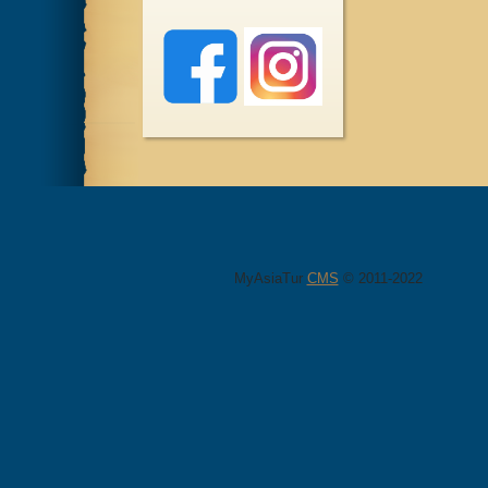
MyAsiaTur
CMS
© 2011-2022