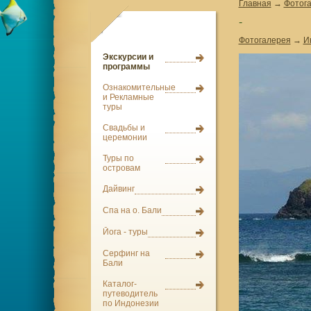
Главная
→
Фотог
-
Фотогалерея
→
И
Экскурсии и
программы
Ознакомительные
и Рекламные
туры
Свадьбы и
церемонии
Туры по
островам
Дайвинг
Спа на о. Бали
Йога - туры
Серфинг на
Бали
Каталог-
путеводитель
по Индонезии