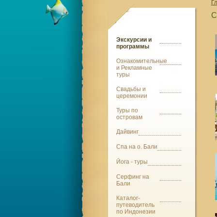
Г
С
Экскурсии и
программы
Ознакомительные
и Рекламные
туры
Свадьбы и
церемонии
Туры по
островам
Дайвинг
Спа на о. Бали
Йога - туры
Серфинг на
Бали
Каталог-
путеводитель
по Индонезии