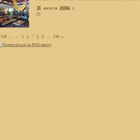
>>
←
←
5
6
7
8
9
→
Ctrl
Ctrl →
Подписаться на RSS-ленту